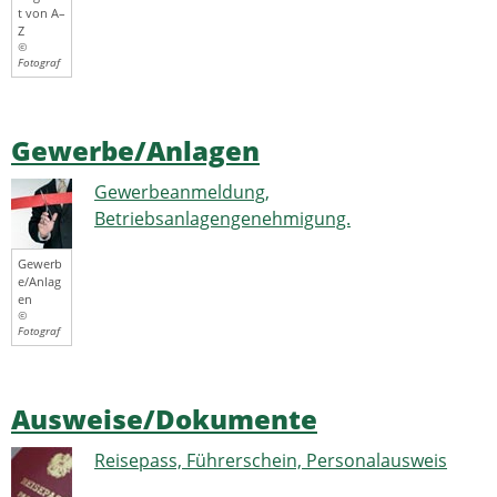
t von A–
Z
©
Fotograf
Gewerbe/Anlagen
Gewerbeanmeldung,
Betriebsanlagengenehmigung.
Gewerb
e/Anlag
en
©
Fotograf
Ausweise/Dokumente
Reisepass, Führerschein, Personalausweis