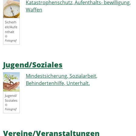
Katastrophenschutz, Aufenthalts- bewilligung,
Waffen
Sicherh
eit/Aufe
nthalt
©
Fotograf
Jugend/Soziales
Mindestsicherung, Sozialarbeit,
Behindertenhilfe, Unterhalt.
Jugend/
Soziales
©
Fotograf
Vereine/Veranstaltungen