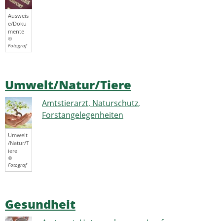
Ausweis
e/Doku
mente
©
Fotograf
Umwelt/Natur/Tiere
Amtstierarzt, Naturschutz,
Forstangelegenheiten
Umwelt
/Natur/T
iere
©
Fotograf
Gesundheit